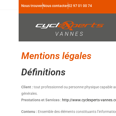
Nous trouver
Nous contacter
02 97 01 00 74
VANNES
Mentions légales
Définitions
Client :
tout professionnel ou personne physique capable au s
générales.
Prestations et Services :
http://www.cyclexperts-vannes.
Contenu :
Ensemble des éléments constituants l’information