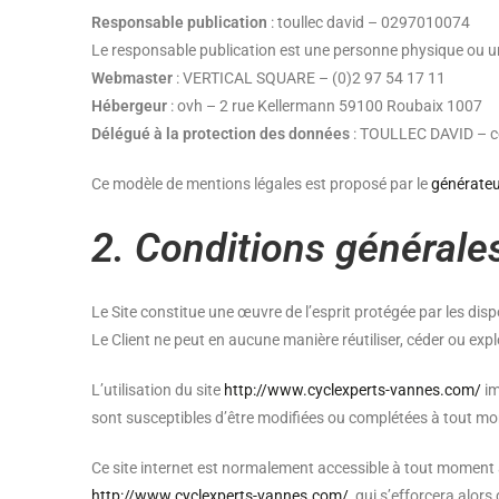
Responsable publication
: toullec david – 0297010074
Le responsable publication est une personne physique ou 
Webmaster
: VERTICAL SQUARE – (0)2 97 54 17 11
Hébergeur
: ovh – 2 rue Kellermann 59100 Roubaix 1007
Délégué à la protection des données
: TOULLEC DAVID – c
Ce modèle de mentions légales est proposé par le
générateur
2. Conditions générales
Le Site constitue une œuvre de l’esprit protégée par les dis
Le Client ne peut en aucune manière réutiliser, céder ou exp
L’utilisation du site
http://www.cyclexperts-vannes.com/
im
sont susceptibles d’être modifiées ou complétées à tout mom
Ce site internet est normalement accessible à tout moment a
http://www.cyclexperts-vannes.com/
, qui s’efforcera alor