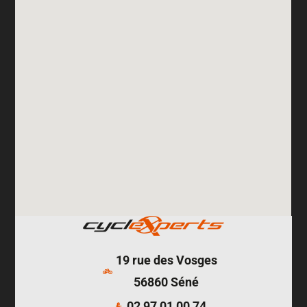
19 rue des Vosges
56860 Séné
02 97 01 00 74