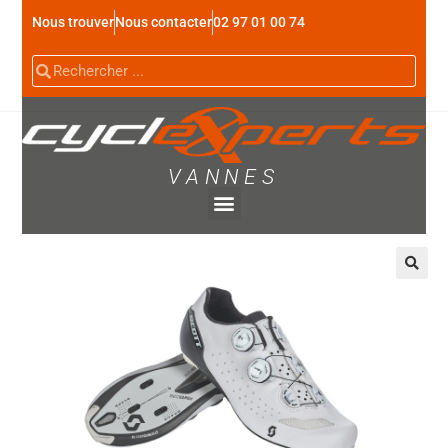
Nous trouver
Nous contacter
02 97 01 00 74
VANNES
🔍