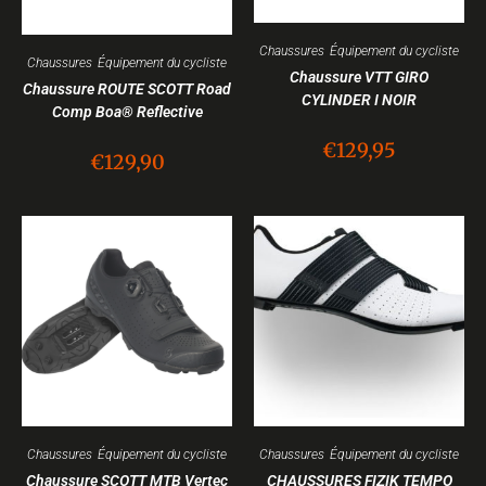
Chaussures
,
Équipement du cycliste
Chaussures
,
Équipement du cycliste
Chaussure VTT GIRO
Chaussure ROUTE SCOTT Road
CYLINDER I NOIR
Comp Boa® Reflective
€
129,95
€
129,90
Chaussures
,
Équipement du cycliste
Chaussures
,
Équipement du cycliste
Chaussure SCOTT MTB Vertec
CHAUSSURES FIZIK TEMPO