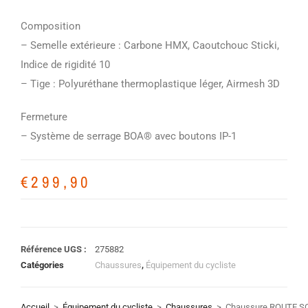
Composition
– Semelle extérieure : Carbone HMX, Caoutchouc Sticki,
Indice de rigidité 10
– Tige : Polyuréthane thermoplastique léger, Airmesh 3D
Fermeture
– Système de serrage BOA® avec boutons IP-1
€
299,90
Référence UGS :
275882
Catégories
Chaussures
,
Équipement du cycliste
Accueil
>
Équipement du cycliste
>
Chaussures
>
Chaussure ROUTE S